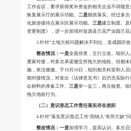
工作会议，要求获得奖补资金的相关企业不得随意
恢复展示厅的展示功能。
二是
狠抓落实。经过多次
化旅游接待点展示区展示功能。
三是
建立制度。及
变更制度》，进一步加强对翁源县兰花产业园兰花
3.针对“土地欠租问题解决不到位，造成园区收
整改
情况
：
一是
全面排查，立行立改。组织人
逐家对接，对多次承诺缴交所拖欠的地租、但都未
施，依法催缴。于10月10日，组织相关科室和人
期对接情况，对发出《法律意见书》后仍无实际行
讼材料的准备工作。
三是
举一反三，再次核查。组
拖欠地租行为。
（二）意识形态工作责任落实存在差距
4.针对“落实意识形态工作‘四纳入’有所欠缺”
整改
情况
：
一是
加强学习，提高认识。多次召