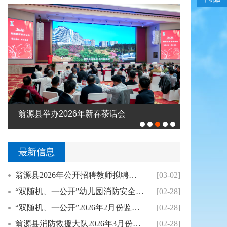
翁源县举办2026年新春茶话会
高忠深入
最新信息
翁源县2026年公开招聘教师拟聘用人员公示（...
[03-02]
“双随机、一公开”幼儿园消防安全专项整治2月...
[02-28]
“双随机、一公开”2026年2月份监督抽查结...
[02-28]
翁源县消防救援大队2026年3月份县级“双随...
[02-28]