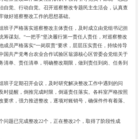
治自觉、行动自觉。召开巡察整改专题民主生活会，认真查
牢做好巡察整改工作的思想基础。
班子严格落实巡察整改主体责任，及时成立由党组书记担
统筹谋划。“一把手”坚决履行第一责任人责任，对巡察整改
他成员严格落实“一岗双责”要求，层层压实责任，持续传导
中国共产党粤台农业合作试验区翁源核心区管委会党组关于
务清单、责任清单，明确整改期限，做到责任到岗、任务到
班子定期召开会议，及时研究解决整改工作中遇到的问
及时提醒，倒推完成时限，倒逼责任落实。各科室严格按照
改要求，强力推进整改，逐项对账销号，确保件件有着落、
问题已完成整改22个，正在整改2个，取得了阶段性成