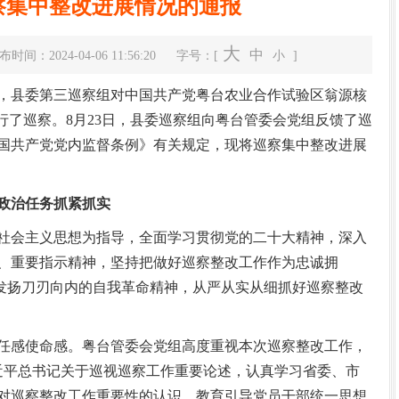
察集中整改进展情况的通报
大
中
布时间：2024-04-06 11:56:20
字号：[
小
]
0日，县委第三巡察组对中国共产党粤台农业合作试验区翁源核
行了巡察。8月23日，县委巡察组向粤台管委会党组反馈了巡
国共产党党内监督条例》有关规定，现将巡察集中整改进展
钟真调研督导值班值守、森林防灭火、烟...
政治任务抓紧抓实
会主义思想为指导，全面学习贯彻党的二十大精神，深入
、重要指示精神，坚持把做好巡察整改工作作为忠诚拥
，发扬刀刃向内的自我革命精神，从严从实从细抓好巡察整改
感使命感。粤台管委会党组高度重视本次巡察整改工作，
近平总书记关于巡视巡察工作重要论述，认真学习省委、市
对巡察整改工作重要性的认识，教育引导党员干部统一思想