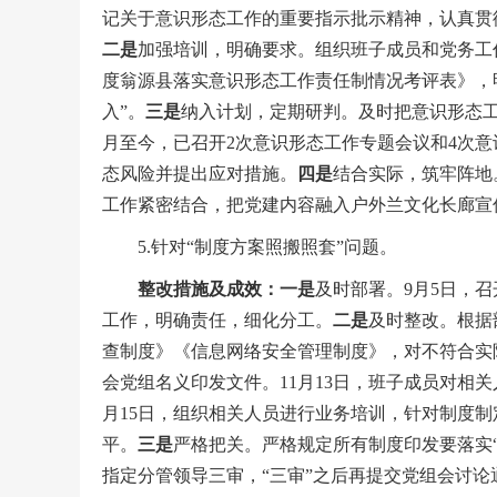
记关于意识形态工作的重要指示批示精神，认真贯
二是
加强培训，明确要求。组织班子成员和党务工作
度翁源县落实意识形态工作责任制情况考评表》，
入”。
三是
纳入计划，定期研判。及时把意识形态工作
月至今，已召开2次意识形态工作专题会议和4次
态风险并提出应对措施。
四是
结合实际，筑牢阵地
工作紧密结合，把党建内容融入户外兰文化长廊宣
5.针对“制度方案照搬照套”问题。
整改
措施及成效
：
一是
及时部署。9月5日，
工作，明确责任，细化分工。
二是
及时整改。根据
查制度》《信息网络安全管理制度》，对不符合实
会党组名义印发文件。11月13日，班子成员对相
月15日，组织相关人员进行业务培训，针对制度
平。
三是
严格把关。严格规定所有制度印发要落实
指定分管领导三审，“三审”之后再提交党组会讨论