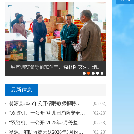
钟真调研督导值班值守、森林防灭火、烟...
翁源县举办
最新信息
翁源县2026年公开招聘教师拟聘用人员公示（...
[03-02]
“双随机、一公开”幼儿园消防安全专项整治2月...
[02-28]
“双随机、一公开”2026年2月份监督抽查结...
[02-28]
翁源县消防救援大队2026年3月份县级“双随...
[02-28]