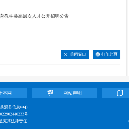
”教育教学类高层次人才公开招聘公告
关闭窗口
打印此页
于本网
网站声明
位：翁源县信息中心
22902440233号
追究其法律责任