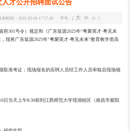
次人才公开招聘面试公告
大
中
布时间：2025-03-06 17:57:49
字号：[
小
]
01号令）规定和《广东翁源2025年“粤聚英才·粤见未
现将广东翁源2025年“粤聚英才·粤见未来”教育教学类高
翁源县高质量发展大会召开
领取准考证；现场报名的应聘人员经工作人员审核后现场领
10日当天上午8:30前到江西师范大学瑶湖校区（南昌市紫阳
）研究生院。