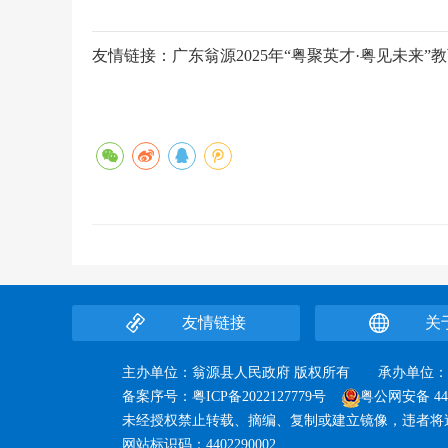
友情链接：
广东翁源2025年“粤聚英才·粤见未来
友情链接
关
主办单位：翁源县人民政府 版权所有 承办单
备案序号：
粤ICP备2022127779号
粤公网安备 440
未经授权禁止转载、摘编、复制或建立镜像，违者将
网站标识码：4402290002