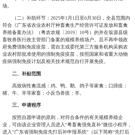
场。
（二）补助环节：2025年1月1日至6月30日，全县范围内
符合《广东省农业农村厅种畜禽生产经营许可证发放和畜禽
养殖备案办法》（粤农农规〔2019〕10号）的并在翁源县级
畜牧兽医行政主管部门备案的规模养殖场户。且不再申领政
府免费强制免疫疫苗，需自主或委托第三方服务机构采购农
业农村部批准使用的强制免疫疫苗，按照国家和省重大动物
疫病强制免疫计划及相关技术规范自行开展免疫。
二、补贴范围
高致病性禽流感：鸡、鸭、鹅、鸽子等家禽；口蹄疫：
猪、牛、羊等家畜；小反刍兽疫：羊。
三、申请程序
按照自愿申请的原则，对符合条件的有关规模养殖企
业，可由该企业管理人员进入“粤畜禽强免直补”微信小程序，
进入“广东省强制免疫先打后补申报系统”（以下简称“先打后