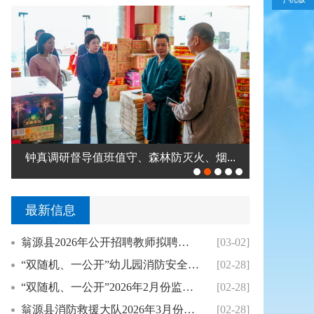
钟真调研督导值班值守、森林防灭火、烟...
翁源县举办
最新信息
翁源县2026年公开招聘教师拟聘用人员公示（...
[03-02]
“双随机、一公开”幼儿园消防安全专项整治2月...
[02-28]
“双随机、一公开”2026年2月份监督抽查结...
[02-28]
翁源县消防救援大队2026年3月份县级“双随...
[02-28]