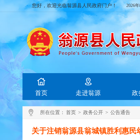
您好，欢迎光临翁源县人民政府门户！
2026
首页
走进翁源
政
所在位置：
首页
>
政务公开
>
公告通告
关于注销翁源县翁城镇胜利惠民