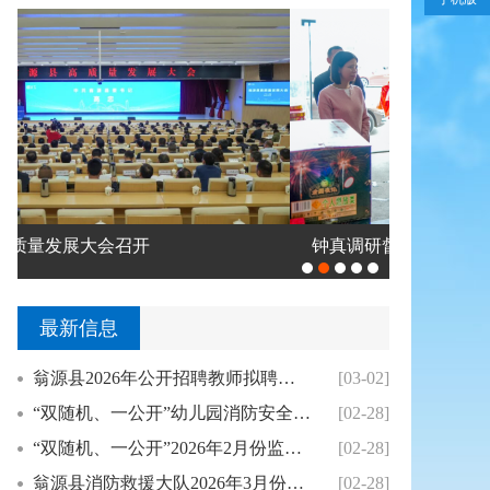
钟真调研督导值班值守、森林防灭火、烟...
翁源县举办
最新信息
翁源县2026年公开招聘教师拟聘用人员公示（...
[03-02]
“双随机、一公开”幼儿园消防安全专项整治2月...
[02-28]
“双随机、一公开”2026年2月份监督抽查结...
[02-28]
翁源县消防救援大队2026年3月份县级“双随...
[02-28]