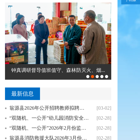
钟真调研督导值班值守、森林防灭火、烟...
翁源县举办
最新信息
翁源县2026年公开招聘教师拟聘用人员公示（...
[03-02]
“双随机、一公开”幼儿园消防安全专项整治2月...
[02-28]
“双随机、一公开”2026年2月份监督抽查结...
[02-28]
翁源县消防救援大队2026年3月份县级“双随...
[02-28]