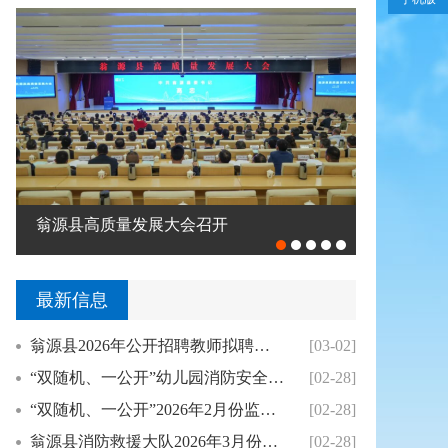
翁源县高质量发展大会召开
钟真调研督
最新信息
翁源县2026年公开招聘教师拟聘用人员公示（...
[03-02]
“双随机、一公开”幼儿园消防安全专项整治2月...
[02-28]
“双随机、一公开”2026年2月份监督抽查结...
[02-28]
翁源县消防救援大队2026年3月份县级“双随...
[02-28]