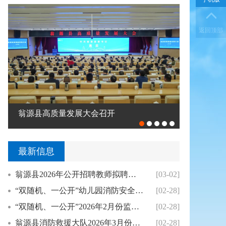
返回顶部
翁源县高质量发展大会召开
钟真调研督
最新信息
翁源县2026年公开招聘教师拟聘用人员公示（...
[03-02]
“双随机、一公开”幼儿园消防安全专项整治2月...
[02-28]
“双随机、一公开”2026年2月份监督抽查结...
[02-28]
翁源县消防救援大队2026年3月份县级“双随...
[02-28]