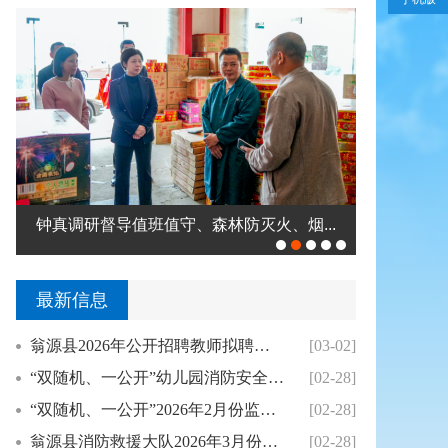
钟真调研督导值班值守、森林防灭火、烟...
翁源县举办
最新信息
翁源县2026年公开招聘教师拟聘用人员公示（...
[03-02]
“双随机、一公开”幼儿园消防安全专项整治2月...
[02-28]
“双随机、一公开”2026年2月份监督抽查结...
[02-28]
翁源县消防救援大队2026年3月份县级“双随...
[02-28]