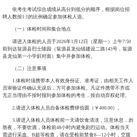
依考生考试综合成绩从高分到低分的顺序，根据岗位招
聘人数按1:1的比例确定参加体检人选。
（一）体检时间和集合地点
请进入体检的人员于2026年1月12日（星期一）上午7:50
前到达翁源县烈士陵园（翁源县龙仙镇建设二路143号，翁源
县龙仙第一小学斜对面）集中并参加体检。
（二）注意事项
1.体检时须携带本人有效身份证、准考证，由相关工作人
员审验证件确认无误后，方可参加体检。凡证件携带不齐或
无正当理由不按时报到参加体检的考生，按自动弃权处理。
2.请进入体检人员自备体检费肆佰圆（￥400.00）。
3.请进入体检人员体检前一天请饮食清淡，注意休息，勿
熬夜，不要饮酒，体检前48小时内避免剧烈运动。体检当天
需进行采血、B超等检查，请在受检前禁食8—12小时，空腹