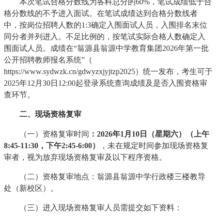
本次笔试合格分数线为各科总分的60%，笔试成绩低于合
格分数线的不予进入面试。在笔试成绩达到合格分数线者
中，按岗位招聘人数的1:3确定入围面试人员，入围排名末位
同分者并列进入。不足比例的，按笔试实际合格人数确定入
围面试人员。成绩在“翁源县翁源中学教育集团2026年第一批
公开招聘教师报名系统”（
https://www.sydwzk.cn/gdwyzxjyjtzp2025）统一发布，考生可于
2025年12月30日12:00起登录系统查询成绩及是否入围资格审
查环节。
二、现场资格复审
（一）资格复审时间
：202
6
年
1
月
1
0
日（星期六）（上午
8:45-1
1
:
3
0，下午2:45-
6
:
00
）
，未在规定时间参加现场资格复
审者，视为放弃现场资格复审及以下程序资格。
（二）资格复审地点：翁源县翁源中学行政楼三楼教导
处（新校区）。
（三）进入现场资格复审人员需提交如下资料：