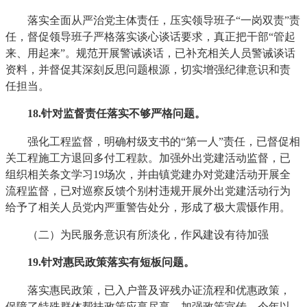
落实全面从严治党主体责任，压实领导班子“一岗双责”责
任，督促领导班子严格落实谈心谈话要求，真正把干部“管起
来、用起来”。规范开展警诫谈话，已补充相关人员警诫谈话
资料，并督促其深刻反思问题根源，切实增强纪律意识和责
任担当。
18
.针对监督责任落实不够严格问题。
强化工程监督，明确村级支书的“第一人”责任，已督促相
关工程施工方退回多付工程款。加强外出党建活动监督，已
组织相关条文学习19场次，并由镇党建办对党建活动开展全
流程监督，已对巡察反馈个别村违规开展外出党建活动行为
给予了相关人员党内严重警告处分，形成了极大震慑作用。
（二）为民服务意识有所淡化，作风建设有待加强
19
.针对惠民政策落实有短板问题。
落实惠民政策，已入户普及评残办证流程和优惠政策，
保障了特殊群体帮扶政策应享尽享。加强政策宣传，今年以