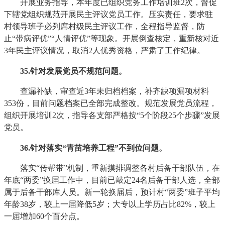
开展业务指导，本年度已组织党务工作培训班2次，督促
下辖党组织规范开展民主评议党员工作。压实责任，要求驻
村领导班子必列席村级民主评议工作，全程指导监督，防
止“带病评优”“人情评优”等现象。开展倒查核定，重新核对近
3年民主评议情况，取消2人优秀资格，严肃了工作纪律。
35
.针对发展党员不规范问题。
查漏补缺，审查近3年未归档档案，补齐缺项漏项材料
353份，目前问题档案已全部完成整改。规范发展党员流程，
组织开展培训2次，指导各支部严格按“5个阶段25个步骤”发展
党员。
36
.针对落实“青苗培养工程”不到位问题。
落实“传帮带”机制，重新摸排调整各村后备干部队伍，在
年底“两委”换届工作中，目前已敲定24名后备干部人选，全部
属于后备干部库人员。新一轮换届后，预计村“两委”班子平均
年龄38岁，较上一届降低5岁；大专以上学历占比82%，较上
一届增加60个百分点。