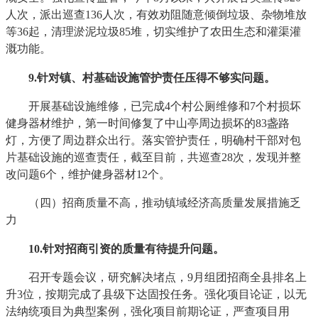
人次，派出巡查136人次，有效劝阻随意倾倒垃圾、杂物堆放
等36起，清理淤泥垃圾85堆，切实维护了农田生态和灌渠灌
溉功能。
9
.针对镇、村基础设施管护责任压得不够实问题。
开展基础设施维修，已完成4个村公厕维修和7个村损坏
健身器材维护，第一时间修复了中山亭周边损坏的83盏路
灯，方便了周边群众出行。落实管护责任，明确村干部对包
片基础设施的巡查责任，截至目前，共巡查28次，发现并整
改问题6个，维护健身器材12个。
（四）招商质量不高，推动镇域经济高质量发展措施乏
力
10
.针对招商引资的质量有待提升问题。
召开专题会议，研究解决堵点，9月组团招商全县排名上
升3位，按期完成了县级下达固投任务。强化项目论证，以无
法纳统项目为典型案例，强化项目前期论证，严查项目用