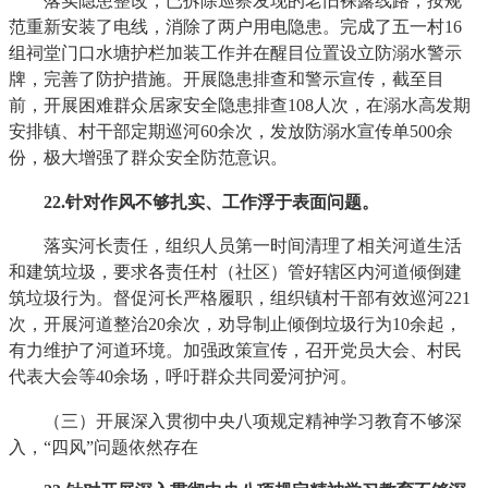
落实隐患整改，已拆除巡察发现的老旧裸露线路，按规
范重新安装了电线，消除了两户用电隐患。完成了五一村16
组祠堂门口水塘护栏加装工作并在醒目位置设立防溺水警示
牌，完善了防护措施。开展隐患排查和警示宣传，截至目
前，开展困难群众居家安全隐患排查108人次，在溺水高发期
安排镇、村干部定期巡河60余次，发放防溺水宣传单500余
份，极大增强了群众安全防范意识。
22
.针对作风不够扎实、工作浮于表面问题。
落实河长责任，组织人员第一时间清理了相关河道生活
和建筑垃圾，要求各责任村（社区）管好辖区内河道倾倒建
筑垃圾行为。督促河长严格履职，组织镇村干部有效巡河221
次，开展河道整治20余次，劝导制止倾倒垃圾行为10余起，
有力维护了河道环境。加强政策宣传，召开党员大会、村民
代表大会等40余场，呼吁群众共同爱河护河。
（三）开展深入贯彻中央八项规定精神学习教育不够深
入，“四风”问题依然存在