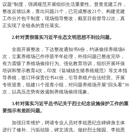
议题”制度，强调规范开展组织生活重要性。督查党建工作，
整改反馈以来，查出问题21个，已完成整改21个。构建党建
工作分片包干制度，现场指导整改，截至目前督导22次，真
正实现了全链条的责任落实。
2.针对贯彻落实习近平生态文明思想不到位问题。
全面开展整改，下达整改通知书6份，约谈偷排养殖场6
次，立案养殖场已作停苗半年处理，外排问题已整改完毕，
有力震慑了养殖场偷排行为。强化教育培训，组织开展环保
培训和警示教育4次，印发《翁城镇生猪养殖规范》等文本指
导养殖，签订环保责任书41份，引导养殖户合法经营。开展
专班巡查，组建11个巡查小组，对问题养殖场开展“回头看”36
次，以高压态势有效遏制养殖场偷排现象。
3
.针对落实习近平总书记关于烈士纪念设施保护工作的重
要指示有差距问题。
加强日常维护，聘请专业人员对李祖恩纪念碑碑身主体
进行了修补、污垢祛除，碑文清洗。做好烈士陵园、李祖恩