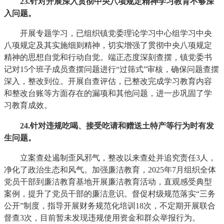
23
.针对开展深入贯彻中央八项规定精神学习教育不够深
入问题。
开展专题学习，已组织镇党委理论学习中心组学习中央
八项规定及其实施细则精神，切实增强了贯彻中央八项规定
精神的思想自觉和行动自觉。端正态度深刻查摆，镇党委书
记对15个班子成员查摆问题进行“过筛式”审核，确保问题查摆
深入，整改到位。开展自查评估，已整改完成学习教育内容
和整改台账等方面存在的漏项和其他问题，进一步巩固了学
习教育成效。
2
4
.针对违规吃喝、接受吃请和赠送土特产等行为时有发
生问题。
立案查处遏制歪风邪气，整改以来查处并追究责任3人，
净化了政治生态和风气。加强廉洁教育，2025年7月组织全体
党员干部到廉洁教育基地开展廉洁教育活动，直观感受典型
案例，提升了党员干部的廉洁意识。督促村级规范落实“三务
公开”制度，指导开展财务规范化培训18次，不定期开展联合
督查3次，目前暂未发现违规使用资金和群众举报行为。