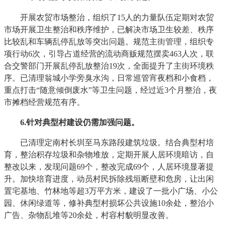
开展农贸市场整治，组织了15人的力量队伍定期对农贸
市场开展卫生整治和秩序维护，已解决市场卫生较差、秩序
比较乱和车辆乱停乱放等突出问题。规范主街管理，组织专
项行动6次，引导占道经营的流动商贩规范摆卖463人次，联
合交警部门开展乱停乱放整治19次，全面提升了主街环境秩
序。已清理翁城小学旁臭水沟，日常巡管宵夜档和小食档，
重点打击“随意倾倒废水”等卫生问题，经过近3个月整治，夜
市摊档经营规范有序。
6
.针对典型村建设仍需加强问题。
已清理定南村长圳至马东路段建筑垃圾。结合典型村培
育，整治积存垃圾和杂物堆放，定期开展人居环境暗访，自
整改以来，发现问题69个，整改完成69个，人居环境显著提
升。加快培育进度，动员村民拆除残垣断壁和危房，让出闲
置宅基地、竹林地等超3万平方米，建设了一批小广场、小公
园、休闲绿道等，修补典型村损坏公共设施10余处，整治小
广告、杂物乱堆等20余处，村容村貌明显改善。