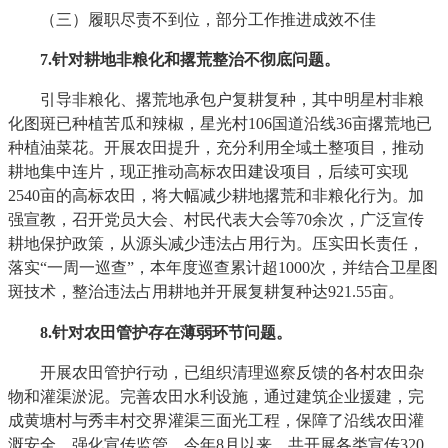
（三）履职尽责不到位，部分工作推进成效不佳
7
.针对耕地非粮化和撂荒整治不彻底问题。
引导非粮化、撂荒地承包户复耕复种，其中明星村非粮
化图斑已种植苦瓜和辣椒，星光村106国道沿线36亩撂荒地已
种植油菜花。开展农田提升，充分利用全域土整项目，推动
耕地集中连片，现正推动高标农田建设项目，后续可实现
2540亩的高标农田，将大幅减少耕地撂荒和非粮化行为。加
强宣教，召开党员大会、村民代表大会等70余次，广泛宣传
耕地保护政策，从源头减少违法占用行为。压实田长责任，
落实“一周一巡查”，本年度巡查累计超1000次，并结合卫星图
斑技术，整治违法占用耕地并开展复耕复种达921.55亩。
8
.针对农田管护存在薄弱环节问题。
开展农田管护行动，已组织清理巡察反馈的各村农田杂
物和灌渠淤泥。完善农田水利设施，通过建筑企业援建，完
成黄塘村与秀丰村交界灌渠三面光工程，保障了沿线农田灌
溉安全。强化宣传监管，今年8月以来，共开展各类宣传320