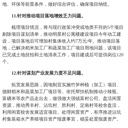
地、环保等前置条件，做好综合评估，确保项目纳统。
11
.针对推动项目落地增效乏力问题。
梳理项目情况，将与现行政策冲突或地类不符的5个项目
剔除项目谋划清单，推动明星村公寓楼建设项目今年动工建
设，项目落地后可增加村集体收入约7万元/年。推动项目落
地，已解决稻米加工厂和蔬菜加工厂项目用地问题，该项目
已完成土地挂拍和土地清表工作，项目建成后可提供岗位120
个。
12
.针对谋划产业发展力度不足问题。
拓宽发展思路，因地制宜实施竹笋种植（加工）项目、
德财稻米和蔬菜加工厂项目等。依托帮扶机制推动小辣瓶、
富硒米等农产品走出去，做强做大强镇富村公司。盘活闲置
资源，推动秀丰村、沾坑村、胜利村、定南村等校舍盘活，
利用闲置校舍发展适宜项目。处理闲置资产，有序推进沾坑
村集装箱水产养殖项目资产报废事宜，稳妥处置报废资产。