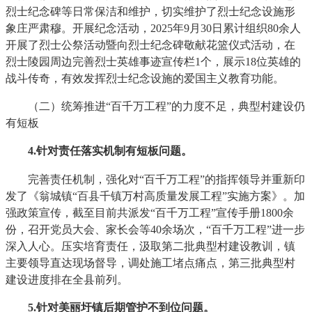
烈士纪念碑等日常保洁和维护，切实维护了烈士纪念设施形
象庄严肃穆。开展纪念活动，2025年9月30日累计组织80余人
开展了烈士公祭活动暨向烈士纪念碑敬献花篮仪式活动，在
烈士陵园周边完善烈士英雄事迹宣传栏1个，展示18位英雄的
战斗传奇，有效发挥烈士纪念设施的爱国主义教育功能。
（二）统筹推进“百千万工程”的力度不足，典型村建设仍
有短板
4
.针对责任落实机制有短板问题。
完善责任机制，强化对“百千万工程”的指挥领导并重新印
发了《翁城镇“百县千镇万村高质量发展工程”实施方案》。加
强政策宣传，截至目前共派发“百千万工程”宣传手册1800余
份，召开党员大会、家长会等40余场次，“百千万工程”进一步
深入人心。压实培育责任，汲取第二批典型村建设教训，镇
主要领导直达现场督导，调处施工堵点痛点，第三批典型村
建设进度排在全县前列。
5
.针对美丽圩镇后期管护不到位问题。