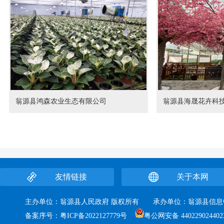
翁源县鸿森农业生态有限公司
翁源县海晟花卉科
友情链接
关于本网
主办单位：翁源县人民政府 版权所有 承办单位：翁源县
备案序号：
粤ICP备2022127779号
粤公网安备 440229024402