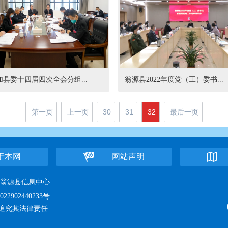
县委十四届四次全会分组...
翁源县2022年度党（工）委书...
第一页
上一页
30
31
32
最后一页
于本网
网站声明
位：翁源县信息中心
22902440233号
追究其法律责任