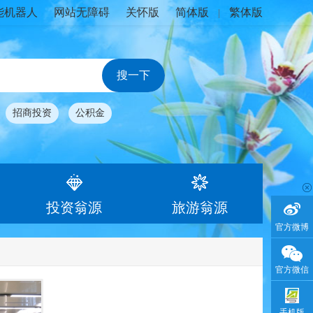
能机器人
网站无障碍
关怀版
简体版
繁体版
|
招商投资
公积金
投资翁源
旅游翁源
官方微博
官方微信
手机版