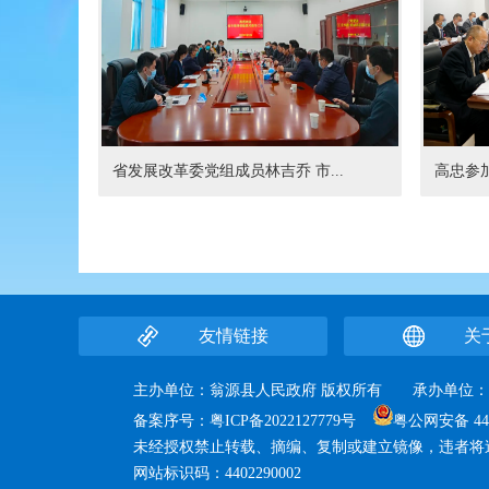
省发展改革委党组成员林吉乔 市...
高忠参加
友情链接
关
主办单位：翁源县人民政府 版权所有 承办单
备案序号：
粤ICP备2022127779号
粤公网安备 440
未经授权禁止转载、摘编、复制或建立镜像，违者将
网站标识码：4402290002