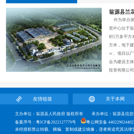
翁源县兰
    作为举办第28届中国（翁源）兰花博览会场所而兴建的中国兰花博
览中心位于翁
积5万多平方
方米，地下建筑面
㎡。项目以广
会为建设主体
投资有限公司为
友情链接
关于本网
主办单位：翁源县人民政府 版权所有 承办单位：翁源县
备案序号：
粤ICP备2022127779号
粤公网安备 440229024402
未经授权禁止转载、摘编、复制或建立镜像，违者将追究其法律