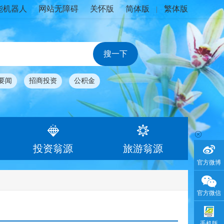
能机器人
网站无障碍
关怀版
简体版
繁体版
|
要闻
招商投资
公积金
投资翁源
旅游翁源
官方微博
官方微信
手机版